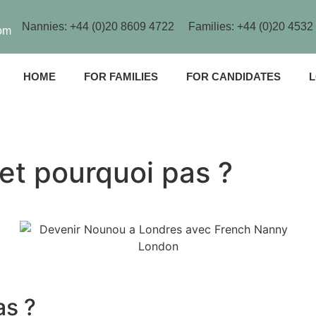
Nannies: +44 (0)20 8609 4722
Families: +44 (0)20 4532
om
HOME
FOR FAMILIES
FOR CANDIDATES
L
et pourquoi pas ?
as ?