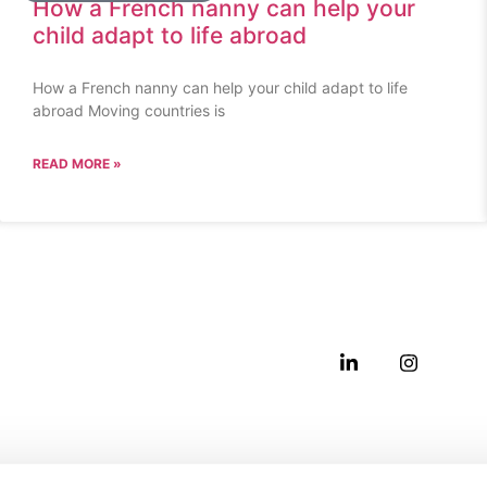
How a French nanny can help your
child adapt to life abroad
How a French nanny can help your child adapt to life
abroad Moving countries is
READ MORE »
s
Find French N
Nanny London
ny Agency in the UK
+44 (0)20 4532 6
h Nanny Agency London
families@french-n