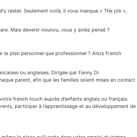
d’y rester. Seulement voilà, il vous manque « The job »,
rare. Mais devenir nounou, vous y aviez pensé ?
ur le plan personnel que professionnel ? Alors French
ancaises ou anglaises. Dirigée par Fanny Di
ue parent, afin que les familles soient mises en contact
otre french touch auprès d’enfants anglais ou français.
parents, participer à l’apprentissage et au développement de
 même la place qu’il reste dans votre emploi du temps,