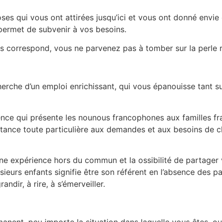
ses qui vous ont attirées jusqu’ici et vous ont donné envie 
 permet de subvenir à vos besoins.
us correspond, vous ne parvenez pas à tomber sur la perle 
herche d’un emploi enrichissant, qui vous épanouisse tant s
rence qui présente les nounous francophones aux familles fr
ce toute particulière aux demandes et aux besoins de chaq
ne expérience hors du commun et la ossibilité de partager v
usieurs enfants signifie être son référent en l’absence des 
ndir, à rire, à s’émerveiller.
nent, peu importe la situation dans laquelle vous êtes, ou