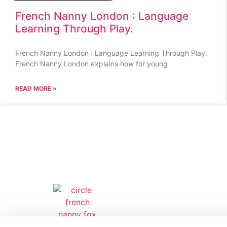
French Nanny London : Language
Learning Through Play.
French Nanny London : Language Learning Through Play.
French Nanny London explains how for young
READ MORE »
French Nanny London - the
Useful Link
best French Nanny Agency
Home - French 
in London
Best French Nan
Bilingual Frenc