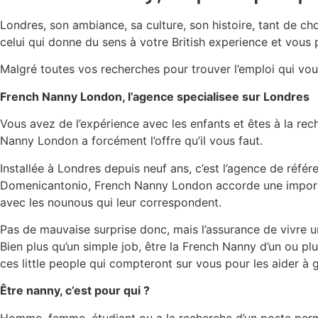
Londres, son ambiance, sa culture, son histoire, tant de cho
celui qui donne du sens à votre British experience et vous
Malgré toutes vos recherches pour trouver l’emploi qui vo
French Nanny London, l’agence specialisee sur Londres
Vous avez de l’expérience avec les enfants et êtes à la rec
Nanny London a forcément l’offre qu’il vous faut.
Installée à Londres depuis neuf ans, c’est l’agence de réfé
Domenicantonio, French Nanny London accorde une importan
avec les nounous qui leur correspondent.
Pas de mauvaise surprise donc, mais l’assurance de vivre u
Bien plus qu’un simple job, être la French Nanny d’un ou pl
ces little people qui compteront sur vous pour les aider à gra
Être nanny, c’est pour qui ?
Homme, femme, étudiant ou a la recherche d’un poste perma