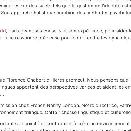
minaires sur des sujets tels que la gestion de l’identité cult
. Son approche holistique combine des méthodes psycholog
rld
, partageant ses conseils et son expérience, pour aider 
e – une ressource précieuse pour comprendre les dynamiques 
 Florence Chabert d’Hières promeut. Nous pensons que le m
lingues apportent des perspectives variées et aident les e
i.
mission chez French Nanny London. Notre directrice, Fanny, i
ronnement trilingue. Cette richesse linguistique et culturell
tant son unicité et contribuant à créer un environnement d
célébration des différences culturelles, inspire notre trav