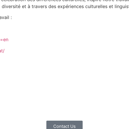
iversité et à travers des expériences culturelles et linguis
vail :
l=en
t/
Contact Us