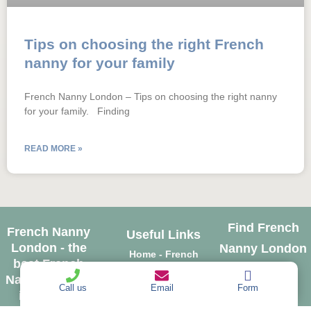
Tips on choosing the right French
nanny for your family
French Nanny London – Tips on choosing the right nanny
for your family. Finding
READ MORE »
Find French
French Nanny
Useful Links
London - the
Nanny London
Home - French
best French
On Socials
Nanny London
Nanny Agency
Call us
Email
Form
Best French
in London
Nanny Agency in