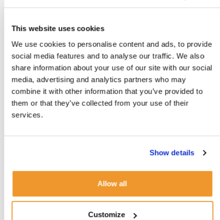
camps.
Le défi pour les parents est donc de réussir à trouver
This website uses cookies
un juste équilibre entre la langue parlée en famille ; la
We use cookies to personalise content and ads, to provide
langue parlée avec la nounou ; la langue apprise à
social media features and to analyse our traffic. We also
l’école et la langue pratiquée lors des activités extra-
share information about your use of our site with our social
media, advertising and analytics partners who may
scolaires.
combine it with other information that you’ve provided to
them or that they’ve collected from your use of their
services.
Quels sont les avantages à faire appel à
une nounou pour la pratique d’une
langue ?
Show details
Quelle que soit la situation, faire appel à une nounou
native sera très utile pour permettre à l’enfant d’avoir
Allow all
un contact quotidien avec une autre langue que celle
pratiquée à l’école. Mais au-delà de la langue, la
Customize
nounou va aussi transmettre une part de culture, à